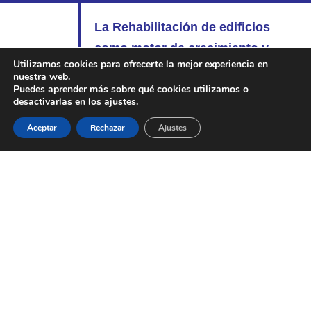
La Rehabilitación de edificios
como motor de crecimiento y
Utilizamos cookies para ofrecerte la mejor experiencia en
empleo. CEOE, Comisión de
nuestra web.
Infraestructuras y
Puedes aprender más sobre qué cookies utilizamos o
PDF
desactivarlas en los
ajustes
.
Urbanismo.
Informe de la
Aceptar
Rechazar
Ajustes
Confederación Española de
Organizaciones Empresariales
(CEOE), de fecha septiembre 2014.